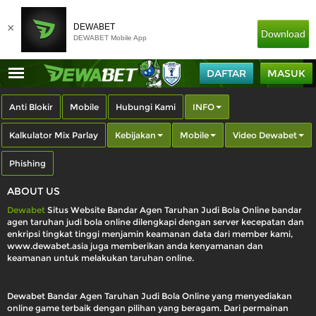
×
DEWABET
Download
DEWABET Mobile App
DAFTAR
MASUK
Anti Blokir
Mobile
Hubungi Kami
INFO
Kalkulator Mix Parlay
Kebijakan
Mobile
Video Dewabet
Phishing
ABOUT US
Dewabet
Situs Website Bandar Agen Taruhan Judi Bola Online bandar
agen taruhan judi bola online dilengkapi dengan server kecepatan dan
enkripsi tingkat tinggi menjamin keamanan data dari member kami,
www.dewabet.asia juga memberikan anda kenyamanan dan
keamanan untuk melakukan taruhan online.
Dewabet Bandar Agen Taruhan Judi Bola Online yang menyediakan
online game terbaik dengan pilihan yang beragam. Dari permainan