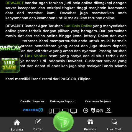
DEWABET
bandar agen taruhan judi bola online dilengkapi dengan
server kecepatan dan enkripsi tingkat tinggi menjamin keamanan
data dari member kami, Dewabet juga memberikan anda
kenyamanan dan keamanan untuk melakukan taruhan online.
DEWABET Bandar Agen Taruhan
Judi Bola Online
yang menyediakan
online game terbaik dengan pilihan yang beragam. Dari permainan
mesin slot dan casino online hingga keno, lottery, Poker dan even
olahraga terbesar. Kami mempermudah anda untuk mulai bermain
dengan proses pendaftaran yang cepat dan juga sistem deposit,
pengiriman dan withdraw yang aman dan nyaman. Pasang taruhan
bola anda
Link Sbobet
resmi yang hanya ada di situs terbaik dan
terpercaya nomor 1 di Indonesia Dewabet. Customer service yang
bersahabat dan dapat di andalkan juga siap melayani anda selama
24/7.
Kami memiliki lisensi resmi dari PAGCOR, Filipina
Cara Pembayaran :
Dukungan Support
Keamanan Terjamin
Daftar
Promosi
Live Chat
Beranda