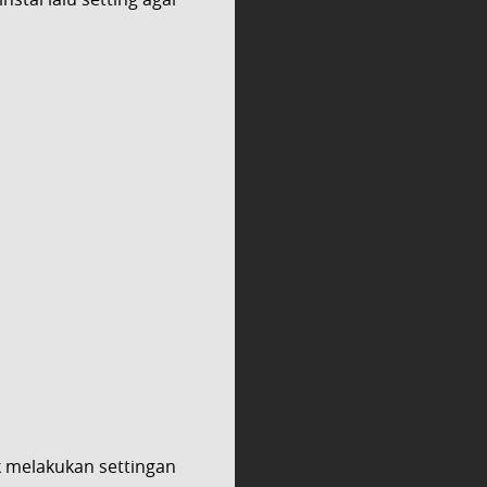
uk melakukan settingan