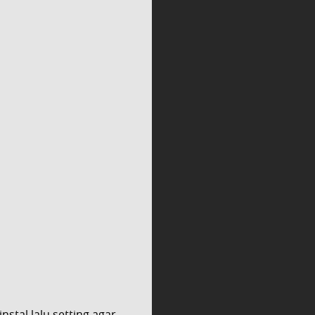
nstal lalu setting agar