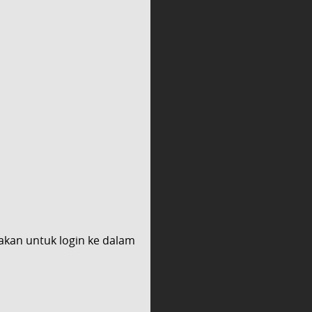
nakan untuk login ke dalam