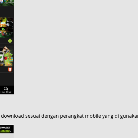
ih download sesuai dengan perangkat mobile yang di gunaka