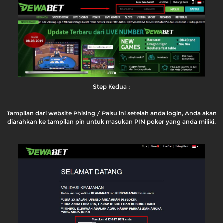
Step Kedua :
Tampilan dari website Phising / Palsu ini setelah anda login, Anda akan
diarahkan ke tampilan pin untuk masukan PIN poker yang anda miliki.