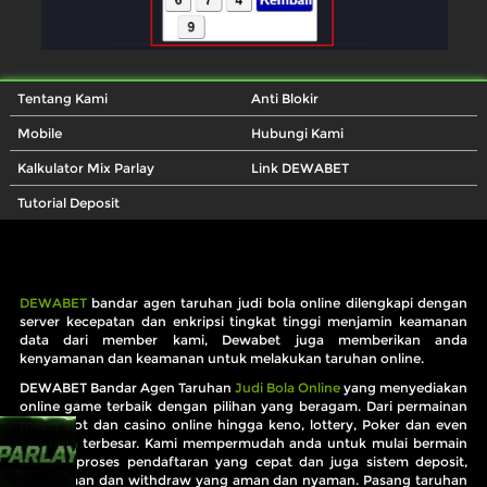
Tentang Kami
Anti Blokir
Mobile
Hubungi Kami
Kalkulator Mix Parlay
Link DEWABET
Tutorial Deposit
DEWABET
bandar agen taruhan judi bola online dilengkapi dengan
server kecepatan dan enkripsi tingkat tinggi menjamin keamanan
data dari member kami, Dewabet juga memberikan anda
kenyamanan dan keamanan untuk melakukan taruhan online.
DEWABET Bandar Agen Taruhan
Judi Bola Online
yang menyediakan
online game terbaik dengan pilihan yang beragam. Dari permainan
mesin slot dan casino online hingga keno, lottery, Poker dan even
olahraga terbesar. Kami mempermudah anda untuk mulai bermain
dengan proses pendaftaran yang cepat dan juga sistem deposit,
pengiriman dan withdraw yang aman dan nyaman. Pasang taruhan